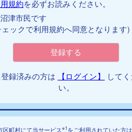
利用規約
を必ずお読みください。
沼津市民です
チェックで利用規約へ同意となります)
に登録済みの方は
【ログイン】
してく
い。
※1
市区町村にて当サービス
をご利用されていた方