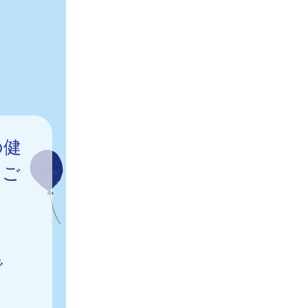
の健
をご
で