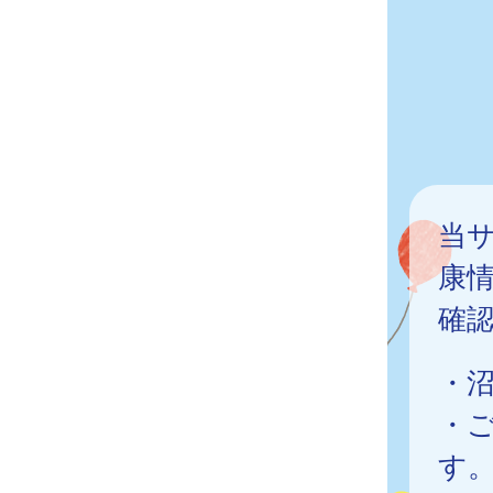
当
康
確
・
・
す