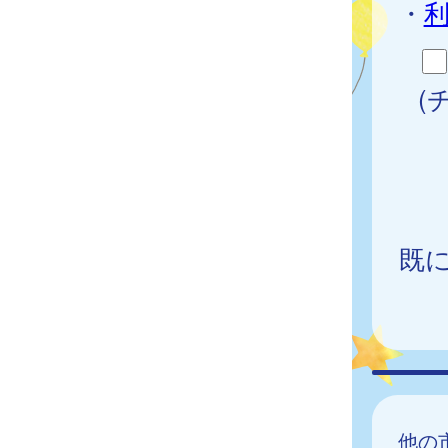
・
(
既
他の