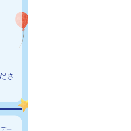
ださ
はデー