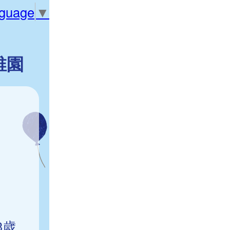
nguage
▼
稚園
3歳